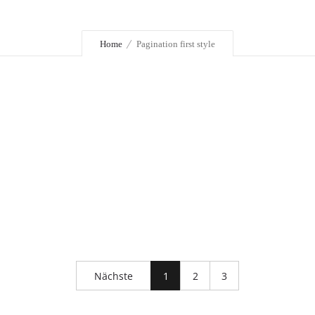
Home
Pagination first style
Nächste
1
2
3